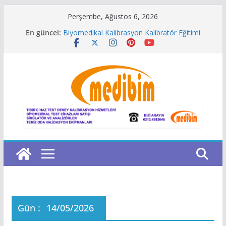
Skip
Perşembe, Ağustos 6, 2026
to
En güncel:
Biyomedikal Kalibrasyon Kalibratör Eğitimi
content
Kalibrasyon Laboratuvarı Yazılımı
Metroloji Laboratuvarı Yönetim Yazılımı
Niimbot Türkiye
Gaz Konsantrasyonları hesaplama
Gün :
14/05/2026