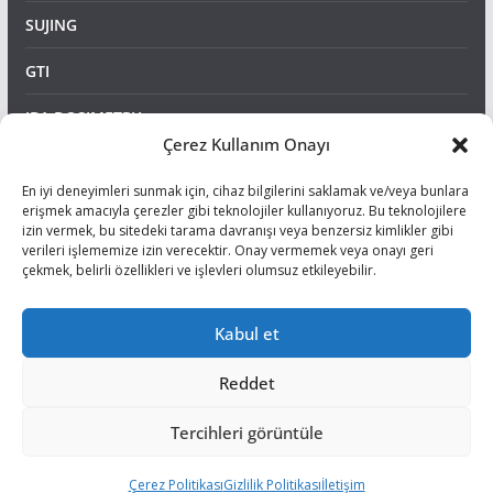
SUJING
GTI
IBA DOSIMETRY
Çerez Kullanım Onayı
SUN NUCLEAR
En iyi deneyimleri sunmak için, cihaz bilgilerini saklamak ve/veya bunlara
CIRS-GAMMEX
erişmek amacıyla çerezler gibi teknolojiler kullanıyoruz. Bu teknolojilere
izin vermek, bu sitedeki tarama davranışı veya benzersiz kimlikler gibi
verileri işlememize izin verecektir. Onay vermemek veya onayı geri
ELITEBAGS
çekmek, belirli özellikleri ve işlevleri olumsuz etkileyebilir.
IBP
Kabul et
Reddet
Tüm hakları saklıdır © 2026
Medibim Biyomedikal Metroloji ve
Tercihleri görüntüle
Kalibrasyon
.
Tema: ThemeGrill tarafından
Çerez Politikası
Gizlilik Politikası
ColorMag
. Altyapı
İletişim
WordPress
.