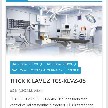
BİYOMEDİKAL METROLOJİ
BIYOMEDIKAL METROLOJI
BIYOMEDIKAL METROLOJI VE KALIBRASYON
LITERATÜR
TITCK KILAVUZ TCS-KLVZ-05
28/11/2024
Medibim
TITCK KILAVUZ TCS-KLVZ-05 Tıbbi cihazların test,
kontrol ve kalibrasyonları hizmetleri, TİTCK tarafından