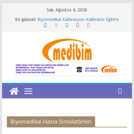
Skip
Salı, Ağustos 4, 2026
to
En güncel:
Biyomedikal Kalibrasyon Kalibratör Eğitimi
content
Kalibrasyon Laboratuvarı Yazılımı
Metroloji Laboratuvarı Yönetim Yazılımı
Niimbot Türkiye
Gaz Konsantrasyonları hesaplama
Biyomedikal Hasta Simülatörleri