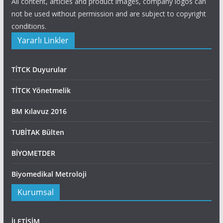
All content, articles and product images, company logos can
not be used without permission and are subject to copyright
conditions.
Yararlı Linkler
TİTCK Duyurular
TİTCK Yönetmelik
BM Kılavuz 2016
TUBİTAK Bülten
BİYOMETDER
Biyomedikal Metroloji
Kurumsal
İLETİŞİM