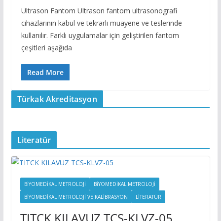
Ultrason Fantom Ultrason fantom ultrasonografi
cihazlarının kabul ve tekrarlı muayene ve teslerinde
kullanılır. Farklı uygulamalar için geliştirilen fantom
çeşitleri aşağıda
Read More
Türkak Akreditasyon
Literatür
BİYOMEDİKAL METROLOJİ
BIYOMEDIKAL METROLOJI
BIYOMEDIKAL METROLOJI VE KALIBRASYON
LITERATÜR
TITCK KILAVUZ TCS-KLVZ-05