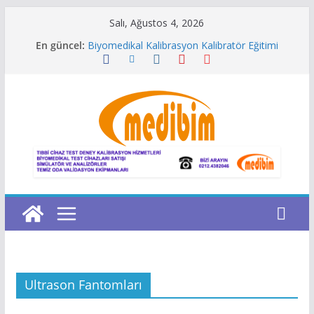
Skip
Salı, Ağustos 4, 2026
to
En güncel:
Biyomedikal Kalibrasyon Kalibratör Eğitimi
content
Kalibrasyon Laboratuvarı Yazılımı
Metroloji Laboratuvarı Yönetim Yazılımı
Niimbot Türkiye
Gaz Konsantrasyonları hesaplama
Ultrason Fantomları