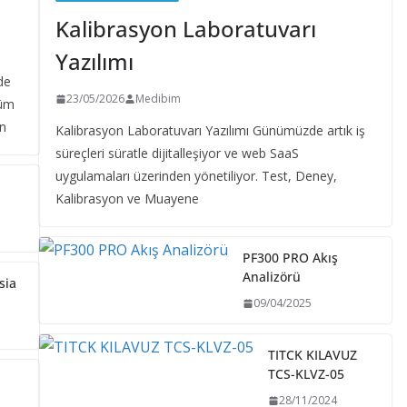
Kalibrasyon Laboratuvarı
Yazılımı
de
23/05/2026
Medibim
tüm
un
Kalibrasyon Laboratuvarı Yazılımı Günümüzde artık iş
süreçleri süratle dijitalleşiyor ve web SaaS
uygulamaları üzerinden yönetiliyor. Test, Deney,
Kalibrasyon ve Muayene
PF300 PRO Akış
Analizörü
sia
09/04/2025
TITCK KILAVUZ
TCS-KLVZ-05
28/11/2024