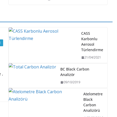
CASS
Karbonlu
E
Aerosol
Türlendirme
21/04/2021
BC Black Carbon
 ,
Analizör
09/10/2019
Atelometre
Black
Carbon
Analizörü