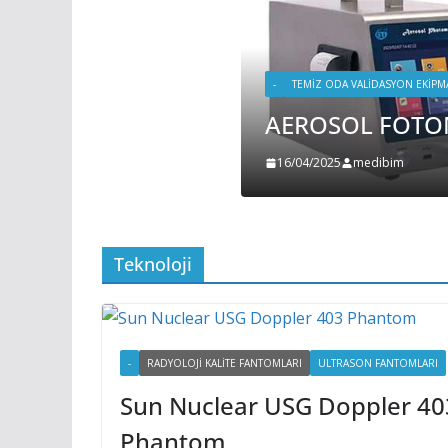
-
TEMIZ ODA VALIDASYON EKIPMANLARI
AEROSOL FOTOMETRE
16/04/2025
medibim
Teknoloji
-
RADYOLOJI KALITE FANTOMLARI
ULTRASON FANTOMLARI
Sun Nuclear USG Doppler 40
Phantom