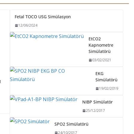
Fetal TOCO USG Simülasyon
12/06/2024
EtCO2
Kapnometre
Simülatörü
03/02/2021
EKG
Simülatörü
1
19/02/2019
ı
NIBP Simülatör
25/12/2017
SPO2 Simülatörü
24/10/2017