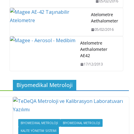
05/02/2016
Atelometre
Aethalometer
05/02/2016
Atelometre
Aethalometer
AE42
17/12/2013
Biyomedikal Metroloji
BIYOMEDIKAL METROLOJI
BİYOMEDİKAL METROLOJİ
KALITE YÖNETIM SISTEMI