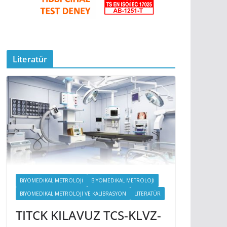
Literatür
BIYOMEDIKAL METROLOJI
BİYOMEDİKAL METROLOJİ
BIYOMEDIKAL METROLOJI VE KALIBRASYON
LITERATÜR
TITCK KILAVUZ TCS-KLVZ-