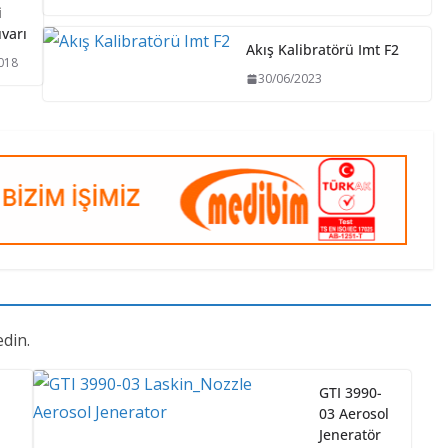
i
varı
Akış Kalibratörü Imt F2
018
30/06/2023
din.
GTI 3990-
03 Aerosol
Jeneratör