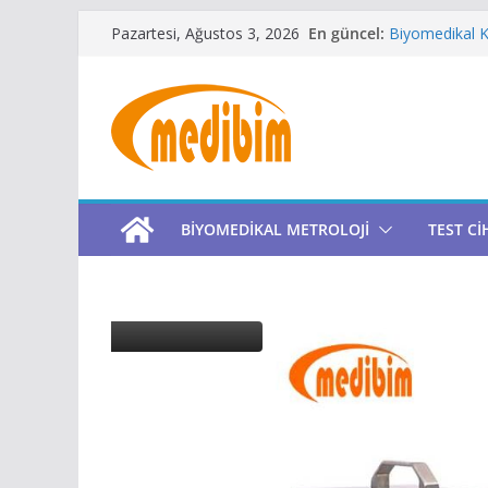
Skip
En güncel:
Biyomedikal Ka
Pazartesi, Ağustos 3, 2026
to
Kalibrasyon La
Metroloji Lab
content
Niimbot Türki
Gaz Konsantr
BIYOMEDIKAL METROLOJI
TEST Cİ