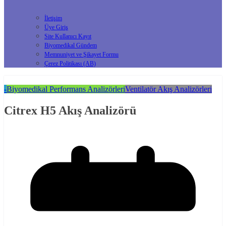
İletişim
Üye Giriş
Site Kullanıcı Kayıt
Biyomedikal Gündem
Memnuniyet ve Şikayet Formu
Çerez Politikası (AB)
-
Biyomedikal Performans Analizörleri
Ventilatör Akış Analizörleri
Citrex H5 Akış Analizörü