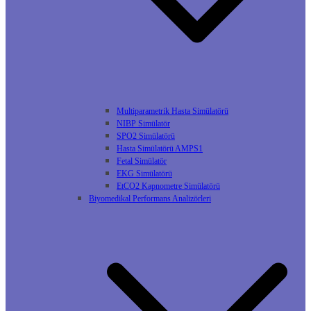
Multiparametrik Hasta Simülatörü
NIBP Simülatör
SPO2 Simülatörü
Hasta Simülatörü AMPS1
Fetal Simülatör
EKG Simülatörü
EtCO2 Kapnometre Simülatörü
Biyomedikal Performans Analizörleri