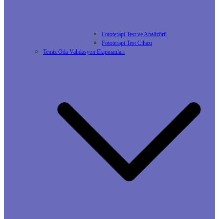
Fototerapi Test ve Analizörü
Fototerapi Test Cihazı
Temiz Oda Validasyon Ekipmanları