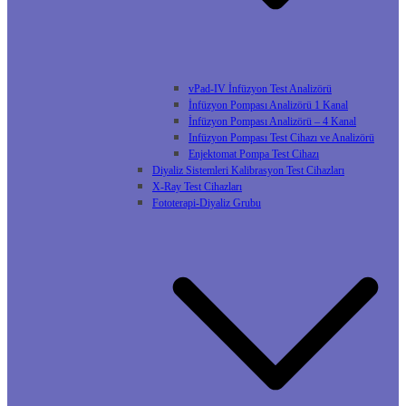
vPad-IV İnfüzyon Test Analizörü
İnfüzyon Pompası Analizörü 1 Kanal
İnfüzyon Pompası Analizörü – 4 Kanal
Infüzyon Pompası Test Cihazı ve Analizörü
Enjektomat Pompa Test Cihazı
Diyaliz Sistemleri Kalibrasyon Test Cihazları
X-Ray Test Cihazları
Fototerapi-Diyaliz Grubu