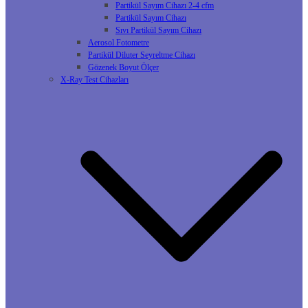
Partikül Sayım Cihazı 2-4 cfm
Partikül Sayım Cihazı
Sıvı Partikül Sayım Cihazı
Aerosol Fotometre
Partikül Diluter Seyreltme Cihazı
Gözenek Boyut Ölçer
X-Ray Test Cihazları