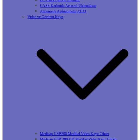
BC Black Carbon Analizör
CASS Karbonlu Aerosol Türlendirme
Atelometre Aethalometer AE33
Video ve Görüntü Kayıt
Medicap USB200 Medikal Video Kayıt Cihazı
Medicap USB 300 HD Medikal Video Kayıt Cihazı