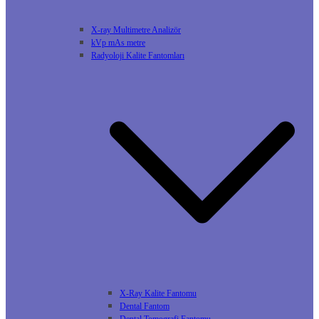
X-ray Multimetre Analizör
kVp mAs metre
Radyoloji Kalite Fantomları
X-Ray Kalite Fantomu
Dental Fantom