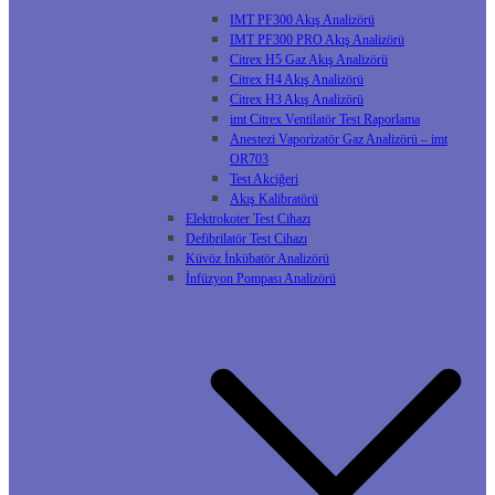
IMT PF300 Akış Analizörü
IMT PF300 PRO Akış Analizörü
Citrex H5 Gaz Akış Analizörü
Citrex H4 Akış Analizörü
Citrex H3 Akış Analizörü
imt Citrex Ventilatör Test Raporlama
Anestezi Vaporizatör Gaz Analizörü – imt
OR703
Test Akciğeri
Akış Kalibratörü
Elektrokoter Test Cihazı
Defibrilatör Test Cihazı
Küvöz İnkübatör Analizörü
İnfüzyon Pompası Analizörü