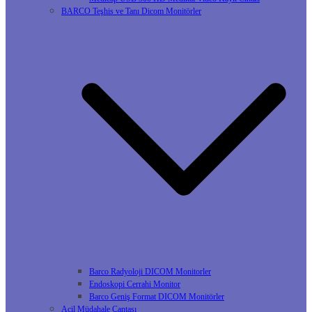
BARCO Teşhis ve Tanı Dicom Monitörler
Barco Radyoloji DICOM Monitorler
Endoskopi Cerrahi Monitor
Barco Geniş Format DICOM Monitörler
Acil Müdahale Çantası