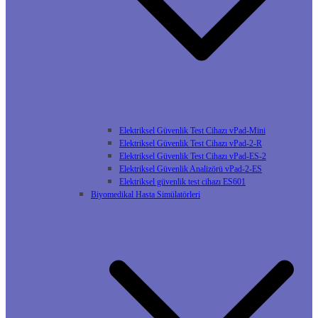
Elektriksel Güvenlik Test Cihazı vPad-Mini
Elektriksel Güvenlik Test Cihazı vPad-2-R
Elektriksel Güvenlik Test Cihazı vPad-ES-2
Elektriksel Güvenlik Analizörü vPad-2-ES
Elektriksel güvenlik test cihazı ES601
Biyomedikal Hasta Simülatörleri