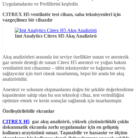
Uygulamalarını ve Profillerini keşfedin
CITREX H5 ventilatör test cihazı, saha teknisyenleri için
vazgeçilmez bir cihazdır
Imt Analytics Citrex H5 Akış Analizörü
Akış analizörleri arasında üst seviye özellikler sunan ve anestezik
gaz sensör desteği de sunan Citrex H5 anestezi ve yoğun bakım
ventilatörü test cihazımız – tıbbi teknisyenler ve bağımsız servis
sağlayıcılar için özel olarak tasarlanmış, hepsi bir arada bir akış
analizörüdür.
Anestezi ve solunum ekipmanlarını doğru bir şekilde değerlendirme
kapasitesine sahip olan bu son teknoloji cihaz, test verimliliğini
optimize etmek ve kesin sonuçlar sağlamak için tasarlanmıştır.
Özelleştirilebilir ekranlar
CITREX H5
gaz akış analizörü, yüksek çözünürlüklü çoklu
dokunmatik ekranda zorlu uygulamalar için en gelişmiş
kullanıcı arayüzünü sunar. Taşınabilir ve hassastır ve ölçüm