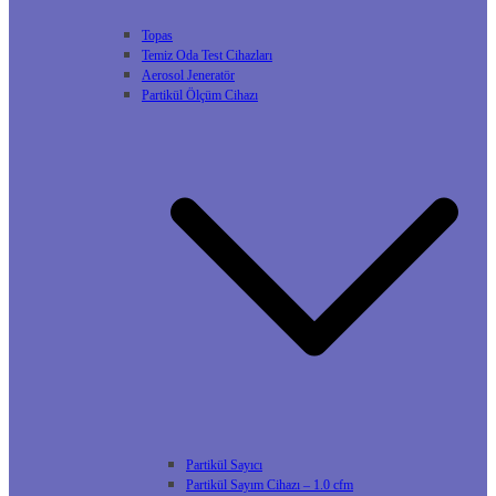
Topas
Temiz Oda Test Cihazları
Aerosol Jeneratör
Partikül Ölçüm Cihazı
Partikül Sayıcı
Partikül Sayım Cihazı – 1.0 cfm