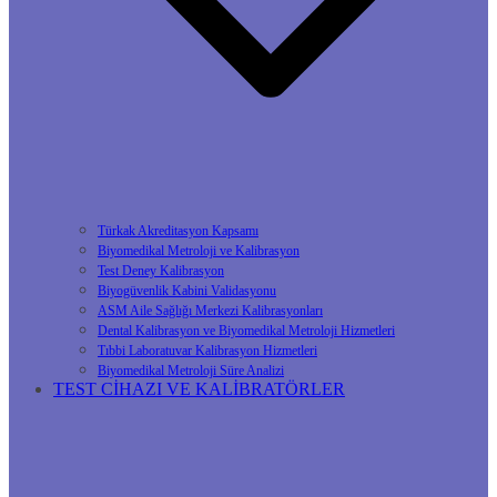
Türkak Akreditasyon Kapsamı
Biyomedikal Metroloji ve Kalibrasyon
Test Deney Kalibrasyon
Biyogüvenlik Kabini Validasyonu
ASM Aile Sağlığı Merkezi Kalibrasyonları
Dental Kalibrasyon ve Biyomedikal Metroloji Hizmetleri
Tıbbi Laboratuvar Kalibrasyon Hizmetleri
Biyomedikal Metroloji Süre Analizi
TEST CİHAZI VE KALİBRATÖRLER