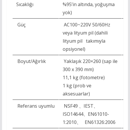
Sıcaklığı
%95’in altında, yoğuşma
%9
yok)
yo
Güç
AC100~220V 50/60Hz
A
veya lityum pil (dahili
lityum pil takımıyla
opsiyonel)
Boyut/Ağırlık
Yaklaşık 220×260 (sap ile
3
300 x 390 mm)
10
11,1 kg (fotometre)
1 kg (prob ve
aksesuarlar)
Referans uyumlu
NSF49 、IEST、
N
ISO14644、EN61010-
I
1:2010、 EN61326:2006
1