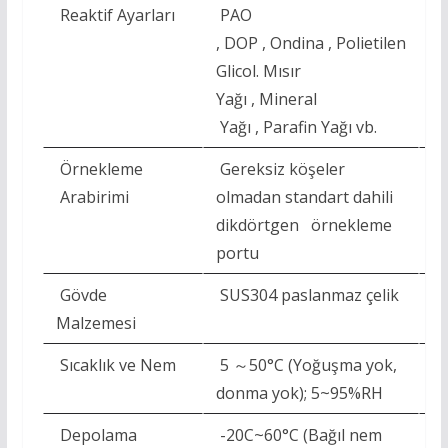
Reaktif Ayarları
PAO
P
, DOP , Ondina , Polietilen
, 
Glicol. Mısır
Gl
Yağı , Mineral
Ya
Yağı , Parafin Yağı vb.
Ya
Örnekleme
Gereksiz köşeler
Ge
Arabirimi
olmadan standart dahili
ol
dikdörtgen örnekleme
d
portu
p
Gövde
SUS304 paslanmaz çelik
S
Malzemesi
Sıcaklık ve Nem
5 ～50°C (Yoğuşma yok,
5
donma yok); 5~95%RH
d
Depolama
-20C~60°C (Bağıl nem
-