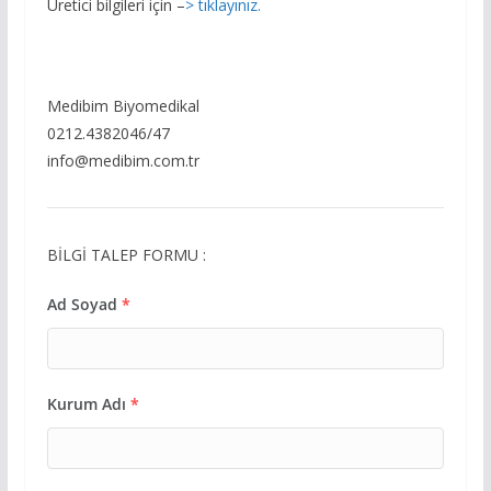
Üretici bilgileri için –
> tıklayınız.
Medibim Biyomedikal
0212.4382046/47
info@medibim.com.tr
BİLGİ TALEP FORMU :
Ad Soyad
*
Kurum Adı
*