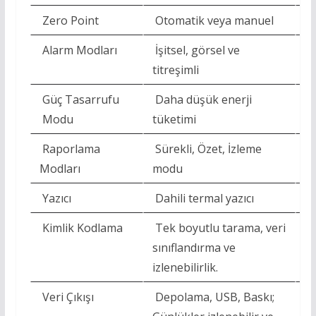
Zero Point
Otomatik veya manuel
O
Alarm Modları
İşitsel, görsel ve
İş
titreşimli
ti
Güç Tasarrufu
Daha düşük enerji
D
Modu
tüketimi
tü
Raporlama
Sürekli, Özet, İzleme
Sü
Modları
modu
m
Yazıcı
Dahili termal yazıcı
Da
Kimlik Kodlama
Tek boyutlu tarama, veri
Te
sınıflandırma ve
sı
izlenebilirlik.
iz
Veri Çıkışı
Depolama, USB, Baskı;
D