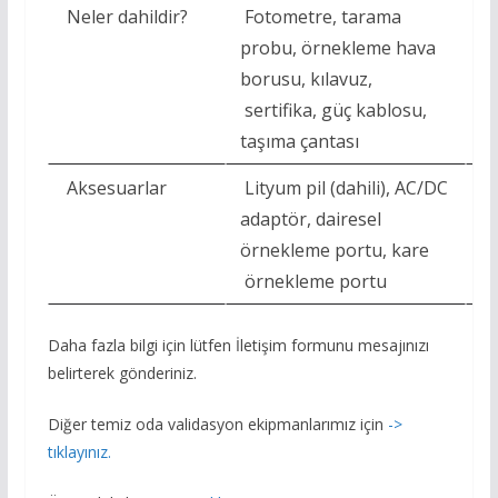
Neler dahildir?
Fotometre, tarama
F
probu, örnekleme hava
p
borusu, kılavuz,
bo
sertifika, güç kablosu,
se
taşıma çantası
ta
Aksesuarlar
Lityum pil (dahili), AC/DC
AC
adaptör, dairesel
ö
örnekleme portu, kare
ö
örnekleme portu
Daha fazla bilgi için lütfen İletişim formunu mesajınızı
belirterek gönderiniz.
Diğer temiz oda validasyon ekipmanlarımız için
->
tıklayınız.