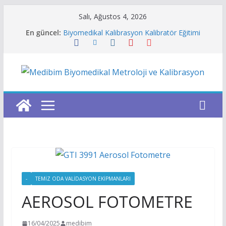
Skip
Salı, Ağustos 4, 2026
Gaz Konsantrasyonları hesaplama
to
En güncel:
Biyomedikal Kalibrasyon Kalibratör Eğitimi
content
Kalibrasyon Laboratuvarı Yazılımı
Metroloji Laboratuvarı Yönetim Yazılımı
Niimbot Türkiye
-
TEMIZ ODA VALIDASYON EKIPMANLARI
AEROSOL FOTOMETRE
16/04/2025
medibim