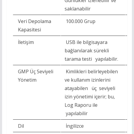
Günlükler izlenebilir ve
Gü
saklanabilir
sa
Veri Depolama
100.000 Grup
1
Kapasitesi
İletişim
USB ile bilgisayara
US
bağlanılarak sürekli
ba
tarama testi yapılabilir.
ta
GMP Üç Seviyeli
Kimlikleri belirleyebilen
Ki
Yönetim
ve kullanım izinlerini
ve
atayabilen üç seviyeli
at
izin yönetimi içerir; bu,
iz
Log Raporu ile
L
yapılabilir
ya
Dil
İngilizce
İn