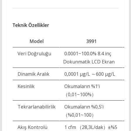
Teknik Özellikler
Model
3991
Veri Doğruluğu
0.0001~100.0% 8.4 inç
0.
Dokunmatik LCD Ekran
D
Dinamik Aralık
0,0001 µg/L ～600 µg/L
0
Kesinlik
Okumaların %1’i
O
（0,01~100%）
（
Tekrarlanabilirlik
Okumaların %0,5’i
Ok
（%0,01~100）
（
Akış Kontrolü
1 cfm （28,3L/dak）±%5
1