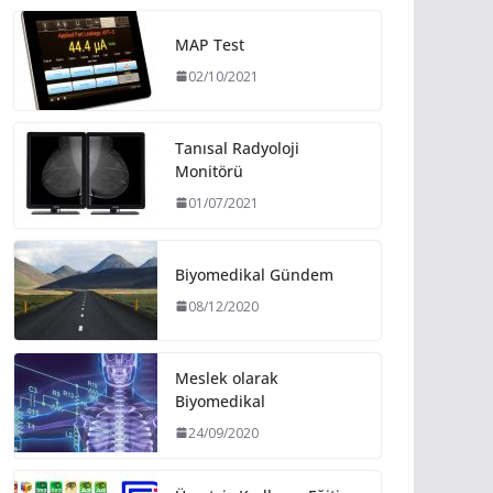
MAP Test
02/10/2021
Tanısal Radyoloji
Monitörü
01/07/2021
Biyomedikal Gündem
08/12/2020
Meslek olarak
Biyomedikal
24/09/2020