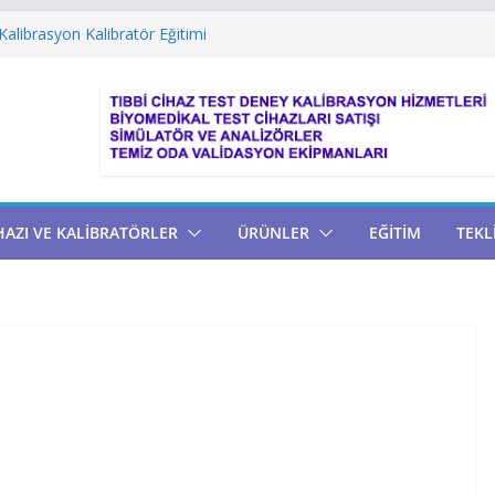
rasyonları hesaplama
alibrasyon Kalibratör Eğitimi
aboratuvarı Yazılımı
oratuvarı Yönetim Yazılımı
iye
HAZI VE KALİBRATÖRLER
ÜRÜNLER
EĞİTİM
TEKL