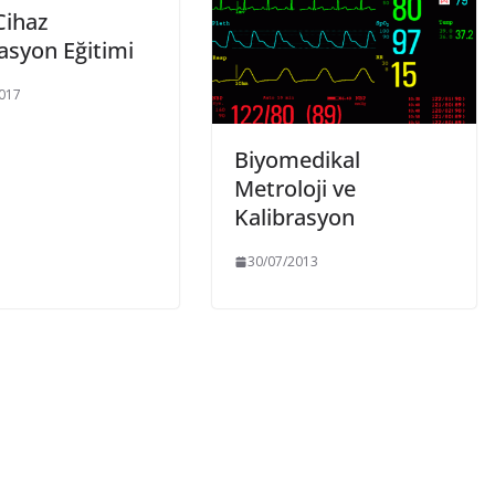
Cihaz
asyon Eğitimi
017
Biyomedikal
Metroloji ve
Kalibrasyon
30/07/2013