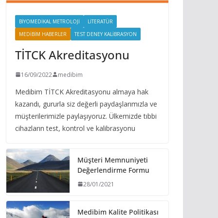
BIYOMEDIKAL METROLOJI
LITERATÜR
MEDIBIM HABERLER
TEST DENEY KALIBRASYON
TİTCK Akreditasyonu
16/09/2022
medibim
Medibim TİTCK Akreditasyonu almaya hak
kazandı, gururla siz değerli paydaşlarımızla ve
müşterilerimizle paylaşıyoruz. Ülkemizde tıbbi
cihazların test, kontrol ve kalibrasyonu
Müşteri Memnuniyeti
Değerlendirme Formu
28/01/2021
Medibim Kalite Politikası