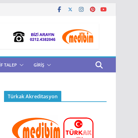
İF TALEP
GİRİŞ
Türkak Akreditasyon