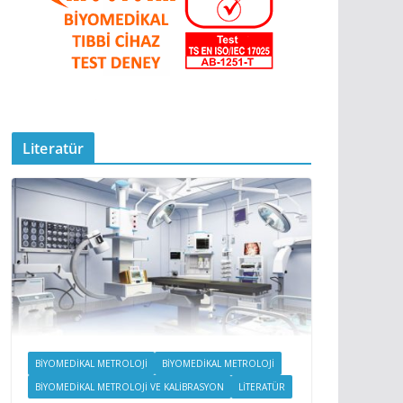
Literatür
BİYOMEDİKAL METROLOJİ
BIYOMEDIKAL METROLOJI
BIYOMEDIKAL METROLOJI VE KALIBRASYON
LITERATÜR