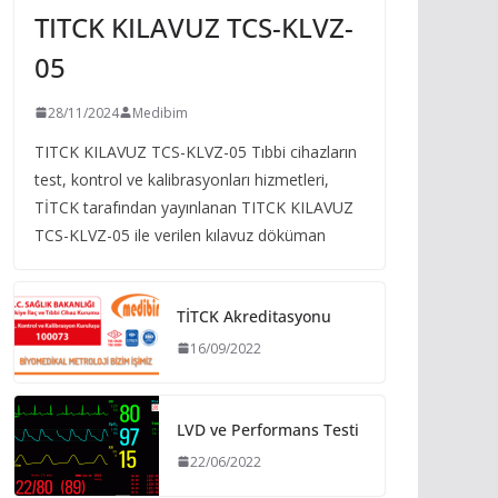
TITCK KILAVUZ TCS-KLVZ-
05
28/11/2024
Medibim
TITCK KILAVUZ TCS-KLVZ-05 Tıbbi cihazların
test, kontrol ve kalibrasyonları hizmetleri,
TİTCK tarafından yayınlanan TITCK KILAVUZ
TCS-KLVZ-05 ile verilen kılavuz döküman
TİTCK Akreditasyonu
16/09/2022
LVD ve Performans Testi
22/06/2022