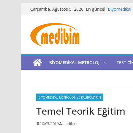
Skip
Gaz Konsant
En güncel:
Çarşamba, Ağustos 5, 2026
Biyomedikal K
to
Kalibrasyon L
content
Metroloji Lab
Niimbot Türk
BIYOMEDIKAL METROLOJI
TEST Cİ
BIYOMEDIKAL METROLOJI VE KALIBRASYON
Temel Teorik Eğitim
10/05/2019
medibim